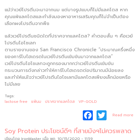
แม้ว่าเวย์โปรตีนจะมาจากนม แต่บางรูปแบบก็ไม่มีแลคโตส หาก
คุณแพ้แลคโตสและกำลังมองหาอาหารเสริมคุณก็ไม่จำเป็นต้อง
เลือกผงโปรตีนจากพืช
แล้วเวย์โปรตีนชนิดใดที่ปราศจากแลคโตส? คำตอบสั้น ๆ คือเวย์
โปรตีนไอโซเลท
ตามรายงานของ San Francisco Chronicle “ประมาณครึ่งหนึ่ง
ของคาร์โบไฮเดรตในเวย์โปรตีนเข้มข้นมาจากแลคโตส”
เวย์โปรตีนไอโซเลทจะถูกกรองมากกว่าเวย์โปรตีนเข้มข้น
กระบวนการดังกล่าวทำให้คาร์โบไฮเดรตต่อปริมาณมีน้อยลง
และทำให้แน่ใจว่าเวย์โปรตีนไอโซเลทมีแลคโตสเพียงเล็กน้อยหรือ
ไม่มีเลย
Tags:
lactose free
แพ้นม
ปราศจากแลคโตส
VP-GOLD
F
T
abo
Read more
a
w
แ
โตส
Soy Protein ประโยชน์ดีๆ ที่สายมังฯไม่ควรพลาด
c
itt
ดื่ม
เขียนโดย
IronMaster
เมื่อ พฤ, 10/15/2020 - 11:59