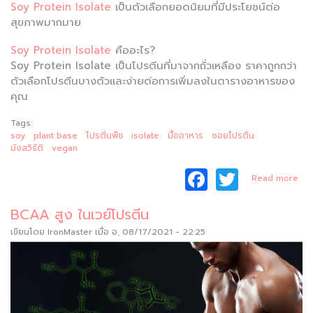
Soy Protein Isolate
เป็นตัวเลือกยอดนิยมที่มีประโยชน์ต่อ
สุขภาพมากมาย
Soy Protein Isolate
คืออะไร?
Soy Protein Isolate เป็นโปรตีนที่มาจากถั่วเหลือง ราคาถูกกว่า
ตัวเลือกโปรตีนบางตัวและง่ายต่อการเพิ่มลงในตารางอาหารของ
คุณ
Tags:
soy
plant base
โปรตีนพืช
isolate
มื้ออาหาร
ซอยโปรตีน
มังสวิรัติ
vegan
F
T
a
Read more
ม
a
w
โป
BCAA สูง ในเวย์โปรตีน
c
itt
เขียนโดย
IronMaster
เมื่อ อ, 08/17/2021 - 22:25
e
er
Pro
Iso
b
ที่
o
o