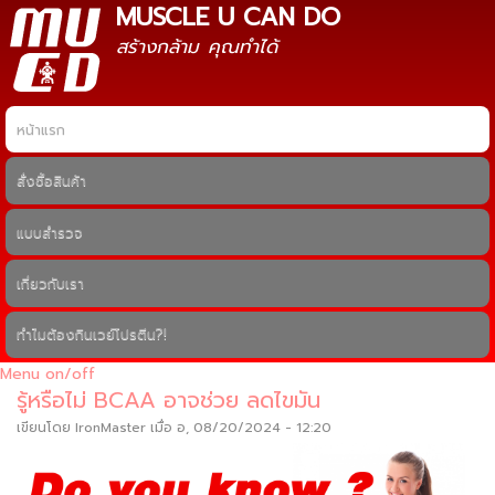
MUSCLE U CAN DO
ข้าม
ไปยัง
สร้างกล้าม คุณทำได้
เนื้อหา
หลัก
หน้าแรก
Main menu
สั่งซื้อสินค้า
แบบสำรวจ
เกี่ยวกับเรา
ทำไมต้องกินเวย์โปรตีน?!
Menu on/off
รู้หรือไม่ BCAA อาจช่วย ลดไขมัน
เขียนโดย
IronMaster
เมื่อ อ, 08/20/2024 - 12:20