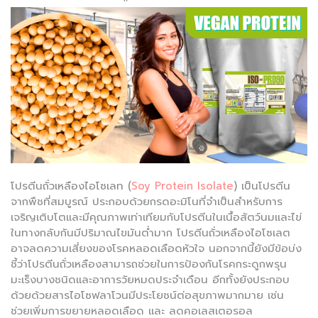
e
er
b
o
o
k
โปรตีนถั่วเหลืองไอโซเลท (
Soy Protein Isolate
) เป็นโปรตีน
จากพืชที่สมบูรณ์ ประกอบด้วยกรดอะมิโนที่จำเป็นสำหรับการ
เจริญเติบโตและมีคุณภาพเท่าเทียมกับโปรตีนในเนื้อสัตว์นมและไข่
ในทางกลับกันมีปริมาณไขมันต่ำมาก โปรตีนถั่วเหลืองไอโซเลต
อาจลดความเสี่ยงของโรคหลอดเลือดหัวใจ นอกจากนี้ยังมีข้อบ่ง
ชี้ว่าโปรตีนถั่วเหลืองสามารถช่วยในการป้องกันโรคกระดูกพรุน
มะเร็งบางชนิดและอาการวัยหมดประจำเดือน อีกทั้งยังประกอบ
ด้วยด้วยสารไอโซฟลาโวนมีประโยชน์ต่อสุขภาพมากมาย เช่น
ช่วยเพิ่มการขยายหลอดเลือด และ ลดคอเลสเตอรอล