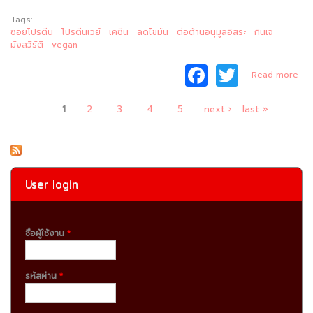
Tags:
ซอยโปรตีน
โปรตีนเวย์
เคซีน
ลดไขมัน
ต่อต้านอนุมูลอิสระ
กินเจ
มังสวิรัติ
vegan
F
T
a
Read more
a
w
Pr
ประ
หน้า
c
itt
1
2
3
4
5
next ›
last »
ดีๆ
ยมั
e
er
b
o
User login
o
k
ชื่อผู้ใช้งาน
*
รหัสผ่าน
*