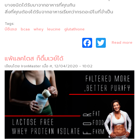
บางชนิดได้รับมาจากอาหารที่คุณกิน
สิ่งที่คุณต้องได้รับจากอาหารเรียกว่ากรดอะมิโนที่จำเป็น
Tags:
บีซีเอเอ
bcaa
whey
leucine
glutathione
F
T
ab
Read more
BC
a
w
สูง
แพ้แลคโตส ก็ดื่มเวย์ได้
c
itt
โปร
เขียนโดย
IronMaster
เมื่อ ศ, 12/04/2020 - 10:02
e
er
b
o
o
k