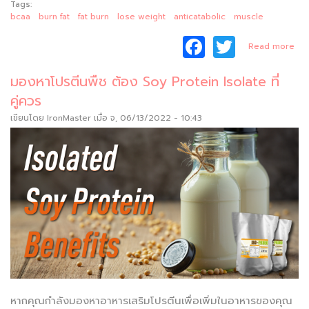
Tags:
bcaa
burn fat
fat burn
lose weight
anticatabolic
muscle
F
T
abo
Read more
รู้
a
w
BC
มองหาโปรตีนพืช ต้อง Soy Protein Isolate ที่
c
itt
อ
คู่ควร
ช
e
er
ลด
เขียนโดย
IronMaster
เมื่อ จ, 06/13/2022 - 10:43
b
o
o
k
หากคุณกำลังมองหาอาหารเสริมโปรตีนเพื่อเพิ่มในอาหารของคุณ