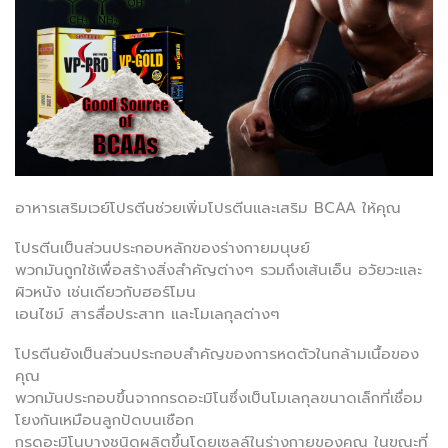
k
อาหารเสริมเวย์โปรตีนช่วยเพิ่มโปรตีนและเสริม BCAA ให้คุณ
โปรตีนเป็นส่วนประกอบหลักของร่างกายมนุษย์
พวกมันถูกใช้เพื่อสร้างสิ่งสำคัญต่างๆ รวมถึงเส้นเอ็น อวัยวะและ
ผิวหนัง เช่นเดียวกับฮอร์โมน
เอนไซม์ สารสื่อประสาท และโมเลกุลต่างๆ
โปรตีนยังเป็นส่วนประกอบสำคัญของการหดตัวในกล้ามเนื้อของ
คุณ
พวกมันประกอบขึ้นจากกรดอะมิโนซึ่งเป็นโมเลกุลขนาดเล็กที่เชื่อม
โยงกันเหมือนลูกปัดบนเชือก
กรดอะมิโนบางชนิดผลิตขึ้นโดยเซลล์ในร่างกายของคุณ ในขณะที่