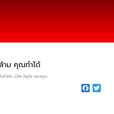
้าม คุณทำได้
้ากันได้กับ Life Style ของคุณ
F
T
a
w
c
itt
e
er