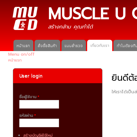
MUSCLE U 
สร้างกล้าม คุณทำได้
หน้าแรก
สั่งซื้อสินค้า
แบบสำรวจ
เกี่ยวกับเรา
ทำไมต้องกิน
Main menu
Menu on/off
หน้าแรก
คุณอยู่ที่นี่
ยินดีต
User login
ให้เราได้เป็น
ชื่อผู้ใช้งาน
*
รหัสผ่าน
*
สร้างบัญชีผู้ใช้ใหม่