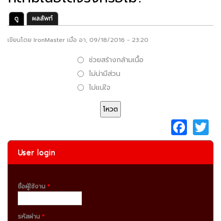
ดู
(แท็บปัจจุบัน)
ผลลัพท์
Primary tabs
เขียนโดย
IronMaster
เมื่อ อา, 09/18/2016 - 23:20
Choices
ช่วยสร้างกล้ามเนื้อ
ไม่น่ามีส่วน
ไม่แน่ใจ
F
a
c
it
User login
e
e
b
ชื่อผู้ใช้งาน
*
o
o
รหัสผ่าน
*