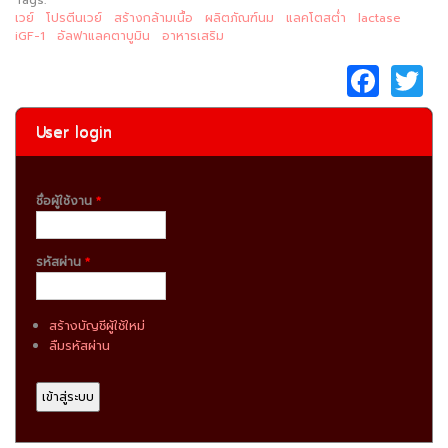
เวย์
โปรตีนเวย์
สร้างกล้ามเนื้อ
ผลิตภัณฑ์นม
แลคโตสต่ำ
lactase
iGF-1
อัลฟาแลคตาบูมิน
อาหารเสริม
F
a
c
it
User login
e
e
b
ชื่อผู้ใช้งาน
*
o
o
รหัสผ่าน
*
k
สร้างบัญชีผู้ใช้ใหม่
ลืมรหัสผ่าน