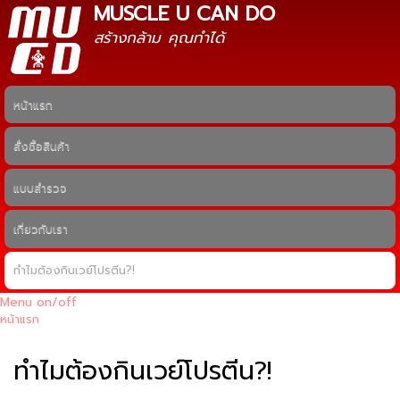
MUSCLE U CAN DO
ข้าม
ไปยัง
สร้างกล้าม คุณทำได้
เนื้อหา
หลัก
หน้าแรก
Main menu
สั่งซื้อสินค้า
แบบสำรวจ
เกี่ยวกับเรา
ทำไมต้องกินเวย์โปรตีน?!
Menu on/off
หน้าแรก
คุณอยู่ที่นี่
ทำไมต้องกินเวย์โปรตีน?!