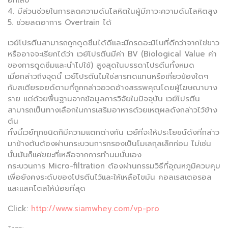
4. มีส่วนช่วยในการลดความดันโลหิตในผู้มีภาวะความดันโลหิตสูง
5. ช่วยลดอาการ Overtrain ได้
เวย์โปรตีนสามารถถูกดูดซึมได้ดีและมีกรดอะมิโนที่ดีกว่าจากไข่ขาว
หรืออาจจะเรียกได้ว่า เวย์โปรตีนมีค่า BV (Biological Value ค่า
ของการดูดซึมและนำไปใช้) สูงสุดในบรรดาโปรตีนทั้งหมด
เมื่อกล่าวถึงจุดนี้ เวย์โปรตีนไม่ใช่สารทดแทนหรือเกี่ยวข้องใดๆ
กับสเตียรอยด์ตามที่ถูกกล่าวอวดอ้างสรรพคุณโดยผู้โฆษณาบาง
ราย แต่ด้วยพื้นฐานจากข้อมูลการวิจัยในปัจจุบัน เวย์โปรตีน
สามารถเป็นทางเลือกในการเสริมอาหารด้วยเหตุผลดังกล่าวไว้ข้าง
ต้น
ทั้งนี้เวย์ทุกชนิดก็มีความแตกต่างกัน เวย์ที่จะให้ประโยชน์ดังที่กล่าว
มาข้างต้นต้องผ่านกระบวนการกรองเป็นโมเลกุลเล็กก่อน ไม่เช่น
นั้นมันก็แค่ขยะที่เหลือจากการทำนมนั่นเอง
กระบวนการ Micro-filtration ต้องผ่านกรรมวิธีที่อุณหภูมิควบคุม
เพื่อยังคงระดับของโปรตีนไว้และให้เหลือไขมัน คอลเรสเตอรอล
และแลคโตสให้น้อยที่สุด
Click:
http://www.siamwhey.com/vp-pro
Tags: