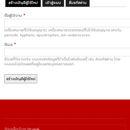
สร้างบัญชีผู้ใช้ใหม่
(แท็บปัจจุบัน)
เข้าสู่ระบบ
ลืมรหัสผ่าน
Primary tabs
ชื่อผู้ใช้งาน
*
เครื่องหมายที่ได้รับอนุญาต; เครื่องหมายวรรคตอนที่ไม่ได้รับอนุญาต ยกเว้น
periods, hyphens, apostrophes, และ underscores.
อีเมล
*
อีเมลที่ใช้งานจริง ระบบจะส่งข้อมูลที่จำเป็นไปยังอีเมลนี้ เช่น ส่งรหัสผ่าน โดย
ระบบจะไม่เปิดเผยที่อยู่อีเมลต่อบุคคลภายนอก
ขับเคลื่อนโดย
Drupal