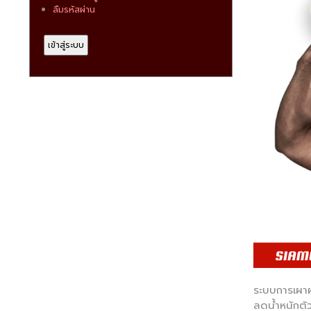
ลืมรหัสผ่าน
ระบบการเผาผ
ลดน้ำหนักตัว