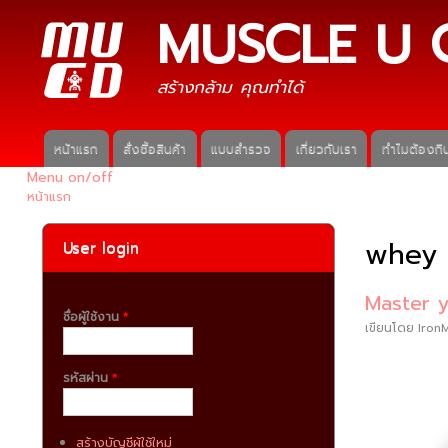
MUSCLE U 
สร้างกล้าม คุณทำได้
หน้าแรก
สั่งซื้อสินค้า
แบบสำรวจ
เกี่ยวกับเรา
ทำไมต้องกิน
Main menu
Menu on/off
หน้าแรก
คุณอยู่ที่นี่
whey 
User login
Master 
ชื่อผู้ใช้งาน
*
เขียนโดย
Iron
รหัสผ่าน
*
สร้างบัญชีผู้ใช้ใหม่