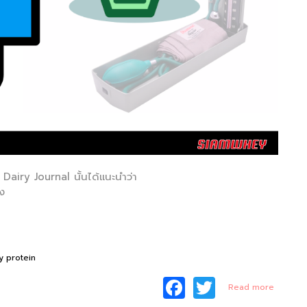
Dairy Journal นั้นได้แนะนำว่า
ง
 protein
F
T
about
Read more
เวย์
โปรตีน