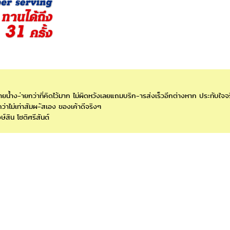
น้ำง-่ายกว่าที่คิดไว้มาก ไม่ผิดหวังเลยแถมบริก-ารส่งเร็วอีกต่างหาก ประทับใจจ
่าไม่เท่าสัมผ-ัสเอง ของเค้าดีจริงๆ
ษ์สิน โชติศรีสันต์