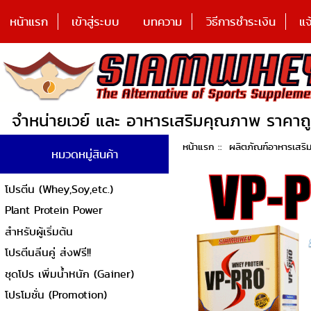
หน้าแรก
เข้าสู่ระบบ
บทความ
วิธีการชำระเงิน
แจ
จำหน่ายเวย์ และ อาหารเสริมคุณภาพ ราคาถ
หน้าแรก
::
ผลิตภัณฑ์อาหารเสริ
หมวดหมู่สินค้า
โปรตีน (Whey,Soy,etc.)
Plant Protein Power
สำหรับผู้เริ่มต้น
โปรตีนลีนคู่ ส่งฟรี!!
ชุดโปร เพิ่มน้ำหนัก (Gainer)
โปรโมชั่น (Promotion)