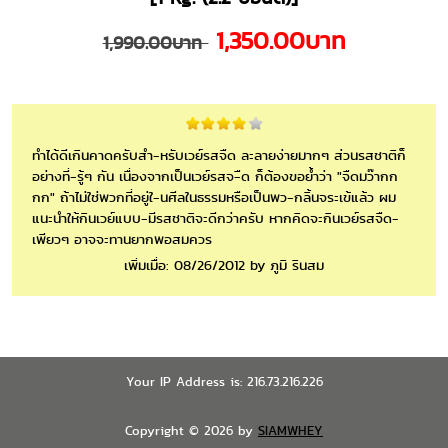
1,350.00บาท
1,990.00บาท
ทำได้ดีเกินคาดครับสำ-หรับเวย์รสจืด ละลายง่ายมากๆ ส่วนรสชาติก็
อย่างที่-รู้ๆ กัน เนื่องจากเป็นเวย์รสจ-ืด ก็ต้องขอย้ำว่า "จืดมว๊ากก
กก" ถ้าไม่ใช่พวกที่อยู่ใ-นศีลในธรรมหรือเป็นพว-กลิ้นจระเข้แล้ว ผม
แนะนำให้กินเวย์แบบ-มีรสชาติจะดีกว่าครับ หากคิดจะกินเวย์รสจืด-
เพียวๆ อาจจะทานยากพอสมควร
เพิ่มเมื่อ: 08/26/2012 by ภูมิ รินสม
Your IP Address is: 216.73.216.226
Copyright © 2026 by
SIAMWHEY