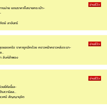
อ่านรีวิว
ยทานง่าย แถมราคาก็สบายกระเป๋า-
-
ทิตย์ ลาจันทร์
อ่านรีวิว
 สุดยอดครับ ราคาถูกอีกด้วย คราวหน้าคราวหลังจะมา-
...
ชา สิงห์ลำพอง
อ่านรีวิว
วยยี่ห้อนี้เล-
้รสวานิลล...
ธนเวศม์ สัญญานุจิต